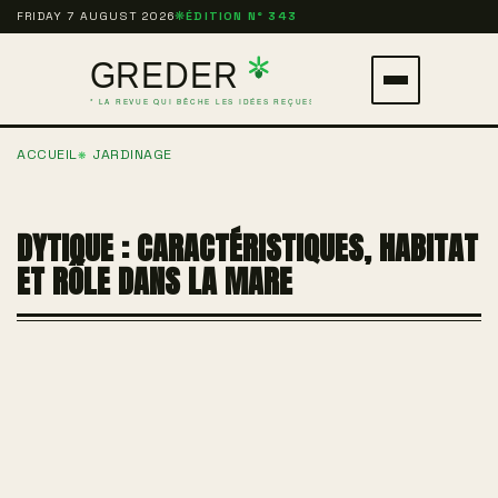
Aller
FRIDAY 7 AUGUST 2026
❋
ÉDITION N° 343
au
contenu
Ouvrir
principal
le
ACCUEIL
JARDINAGE
menu
DYTIQUE : CARACTÉRISTIQUES, HABITAT
ET RÔLE DANS LA MARE