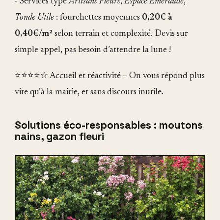
- Services type
is
Artisans Fleurs
,
Espace Emeraude
,
Tonde Utile
: fourchettes moyennes
external)
0,20€ à
0,40€/m²
selon terrain et complexité. Devis sur
simple appel, pas besoin d’attendre la lune !
⭐⭐⭐⭐☆ Accueil et réactivité – On vous répond plus
vite qu’à la mairie, et sans discours inutile.
Solutions éco-responsables : moutons
nains, gazon fleuri