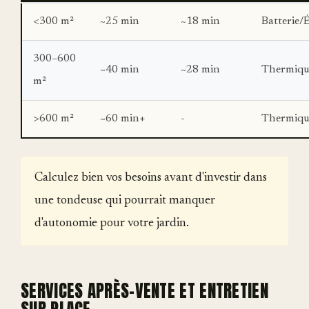
<300 m²
~25 min
~18 min
Batterie/
300–600
~40 min
~28 min
Thermique
m²
>600 m²
~60 min+
-
Thermiqu
Calculez bien vos besoins avant d'investir dans
une tondeuse qui pourrait manquer
d'autonomie pour votre jardin.
SERVICES APRÈS-VENTE ET ENTRETIEN