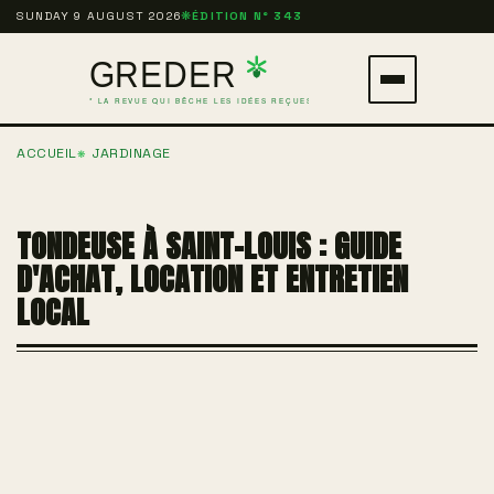
Aller
SUNDAY 9 AUGUST 2026
❋
ÉDITION N° 343
au
contenu
Ouvrir
principal
le
ACCUEIL
JARDINAGE
menu
TONDEUSE À SAINT-LOUIS : GUIDE
D'ACHAT, LOCATION ET ENTRETIEN
LOCAL