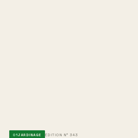
ÉDITION N° 343
01
JARDINAGE