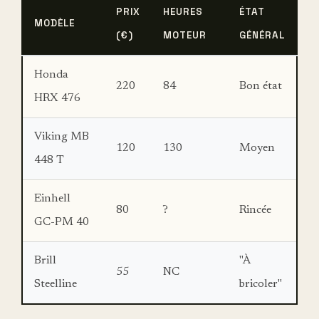
PRIX
HEURES
ÉTAT
MODÈLE
(€)
MOTEUR
GÉNÉRAL
Honda
220
84
Bon état
HRX 476
Viking MB
120
130
Moyen
448 T
Einhell
80
?
Rincée
GC-PM 40
Brill
"À
55
NC
Steelline
bricoler"