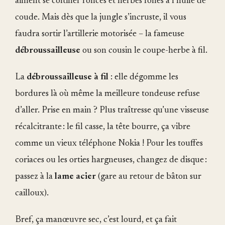
aiment se coltiner ronces et herbes folles à l’huile de
coude. Mais dès que la jungle s’incruste, il vous
faudra sortir l’artillerie motorisée – la fameuse
débroussailleuse
ou son cousin le coupe-herbe à fil.
La
débroussailleuse à fil
: elle dégomme les
bordures là où même la meilleure tondeuse refuse
d’aller. Prise en main ? Plus traîtresse qu’une visseuse
récalcitrante : le fil casse, la tête bourre, ça vibre
comme un vieux téléphone Nokia ! Pour les touffes
coriaces ou les orties hargneuses, changez de disque :
passez à la
lame acier
(gare au retour de bâton sur
cailloux).
Bref, ça manœuvre sec, c’est lourd, et ça fait