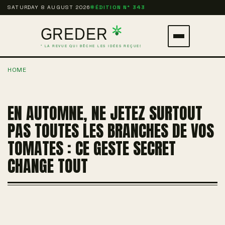
Aller
SATURDAY 8 AUGUST 2026
❋
ÉDITION N° 343
au
contenu
Ouvrir
principal
le
HOME
menu
EN AUTOMNE, NE JETEZ SURTOUT
PAS TOUTES LES BRANCHES DE VOS
TOMATES : CE GESTE SECRET
CHANGE TOUT