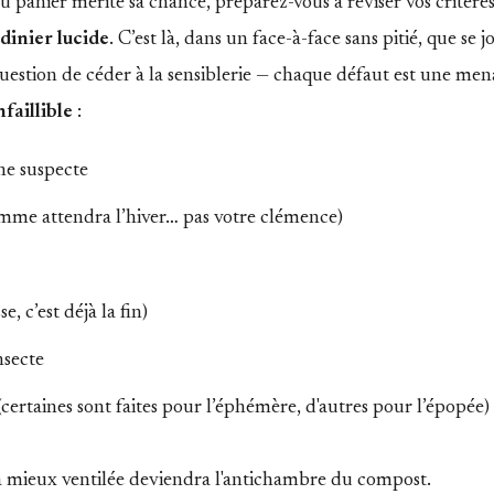
anier mérite sa chance, préparez-vous à réviser vos critères
rdinier lucide
. C’est là, dans un face-à-face sans pitié, que se j
question de céder à la sensiblerie — chaque défaut est une men
nfaillible
:
he suspecte
me attendra l’hiver… pas votre clémence)
, c’est déjà la fin)
nsecte
certaines sont faites pour l’éphémère, d'autres pour l’épopée)
 la mieux ventilée deviendra l'antichambre du compost.