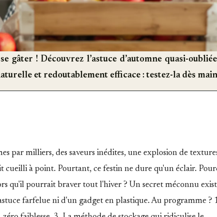
 se gâter ! Découvrez l’astuce d’automne quasi-oubli
turelle et redoutablement efficace : testez-la dès mai
par milliers, des saveurs inédites, une explosion de textures
cueilli à point. Pourtant, ce festin ne dure qu'un éclair. Pou
rs qu'il pourrait braver tout l'hiver ? Un secret méconnu exist
e astuce farfelue ni d'un gadget en plastique. Au programme ? 