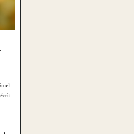
r
ituel
écrit