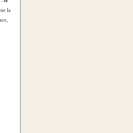
 :
le
oue la
ace,