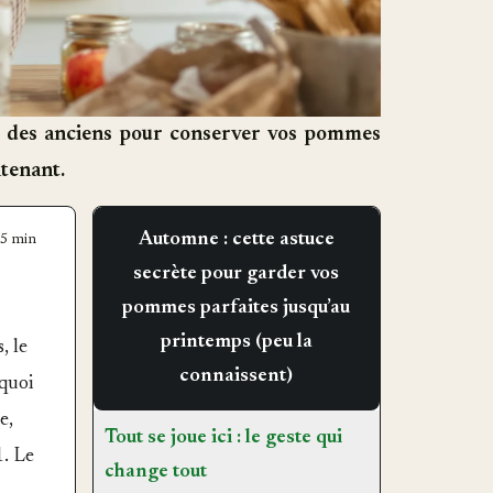
ée des anciens pour conserver vos pommes
ntenant.
Automne : cette astuce
5 min
secrète pour garder vos
pommes parfaites jusqu’au
printemps (peu la
, le
connaissent)
rquoi
e,
Tout se joue ici : le geste qui
1. Le
change tout