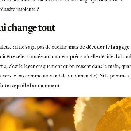
, zéro faiblesse. 3. La méthode de stockage qui ridiculise le
réussite insolente ?
 qui change tout
ette : il ne s’agit pas de cueillir, mais de
décoder le langage 
doit être sélectionnée au moment précis où elle décide d’aba
ret », c’est le léger craquement qu’on ressent dans la main, qu
is vers le bas comme un vandale du dimanche). Si la pomme s
 intercepté le bon moment
.