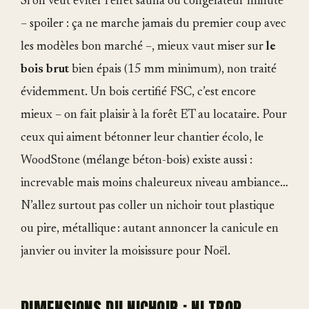
Si on veut éviter l’effet sauna ou congélateur minute
– spoiler : ça ne marche jamais du premier coup avec
les modèles bon marché –, mieux vaut miser sur
le
bois brut
bien épais (15 mm minimum), non traité
évidemment. Un bois certifié FSC, c’est encore
mieux – on fait plaisir à la forêt ET au locataire. Pour
ceux qui aiment bétonner leur chantier écolo, le
WoodStone (mélange béton-bois) existe aussi :
increvable mais moins chaleureux niveau ambiance…
N’allez surtout pas coller un nichoir tout plastique
ou pire, métallique : autant annoncer la canicule en
janvier ou inviter la moisissure pour Noël.
DIMENSIONS DU NICHOIR : NI TROP