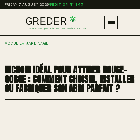
Aller
FRIDAY 7 AUGUST 2026
❋
ÉDITION N° 343
au
contenu
Ouvrir
principal
le
ACCUEIL
JARDINAGE
menu
NICHOIR IDÉAL POUR ATTIRER ROUGE-
GORGE : COMMENT CHOISIR, INSTALLER
OU FABRIQUER SON ABRI PARFAIT ?