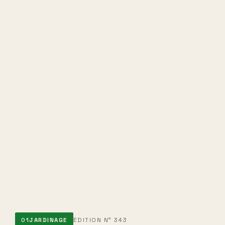
ÉDITION N° 343
01
JARDINAGE