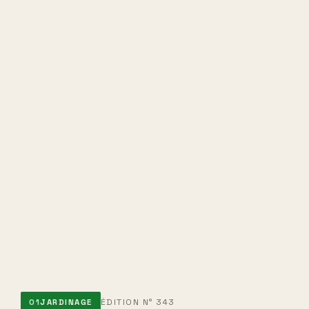
ÉDITION N° 343
01
JARDINAGE