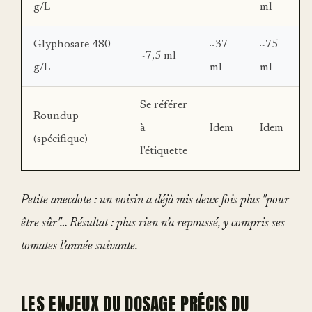
g/L
ml
Glyphosate 480
~37
~75
~7,5 ml
g/L
ml
ml
Se référer
Roundup
à
Idem
Idem
(spécifique)
l'étiquette
Petite anecdote : un voisin a déjà mis deux fois plus "pour
être sûr"… Résultat : plus rien n’a repoussé, y compris ses
tomates l’année suivante.
LES ENJEUX DU DOSAGE PRÉCIS DU