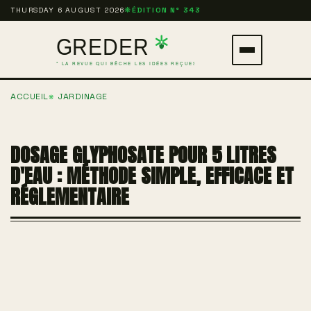
Aller
THURSDAY 6 AUGUST 2026
❋
ÉDITION N° 343
au
contenu
Ouvrir
principal
le
ACCUEIL
JARDINAGE
menu
DOSAGE GLYPHOSATE POUR 5 LITRES
D'EAU : MÉTHODE SIMPLE, EFFICACE ET
RÉGLEMENTAIRE