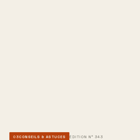
ÉDITION N° 343
03
CONSEILS & ASTUCES