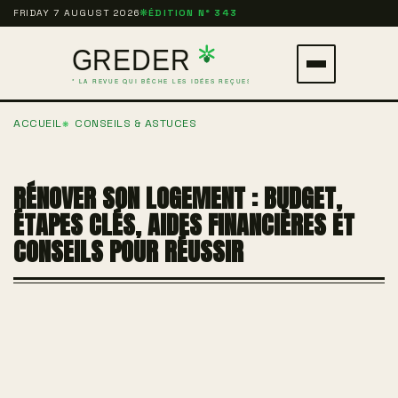
Aller
FRIDAY 7 AUGUST 2026
❋
ÉDITION N° 343
au
contenu
Ouvrir
principal
le
ACCUEIL
CONSEILS & ASTUCES
menu
RÉNOVER SON LOGEMENT : BUDGET,
ÉTAPES CLÉS, AIDES FINANCIÈRES ET
CONSEILS POUR RÉUSSIR