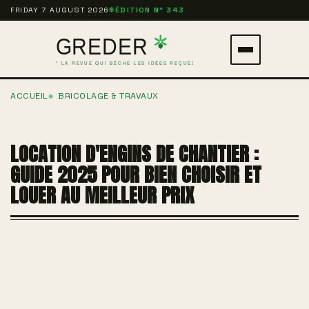
Aller
FRIDAY 7 AUGUST 2026
❋
ÉDITION N° 343
au
contenu
Ouvrir
principal
le
ACCUEIL
BRICOLAGE & TRAVAUX
menu
LOCATION D'ENGINS DE CHANTIER :
GUIDE 2025 POUR BIEN CHOISIR ET
LOUER AU MEILLEUR PRIX