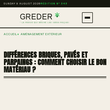
Aller
SUNDAY 9 AUGUST 2026
❋
ÉDITION N° 343
au
contenu
Ouvrir
principal
le
ACCUEIL
AMÉNAGEMENT EXTÉRIEUR
menu
DIFFÉRENCES BRIQUES, PAVÉS ET
PARPAINGS : COMMENT CHOISIR LE BON
MATÉRIAU ?