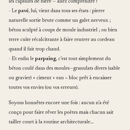
les capsules de bière — allez comprendre !
- Le
pavé
, lui, vient dans tous ses états : pierre
naturelle sortie brute comme un galet nerveux ;
béton sculpté à coups de moule industriel ; ou bien
terre cuite récalcitrante à faire rentrer au cordeau
quand il fait trop chaud.
- Et enfin le
parpaing
, c’est tout simplement du
béton coulé dans des moules—granulats divers (sable
ou gravier) + ciment + eau = bloc prêt à encaisser
toutes vos envies (ou vos erreurs).
Soyons honnêtes encore une fois : aucun n’a été
conçu pour faire rêver les poètes mais chacun sait
tailler court à la routine architecturale…